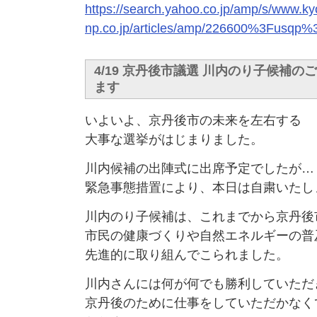
https://search.yahoo.co.jp/amp/s/www.ky
np.co.jp/articles/amp/226600%3Fu
4/19 京丹後市議選 川内のり子候補
ます
いよいよ、京丹後市の未来を左右する
大事な選挙がはじまりました。
川内候補の出陣式に出席予定でしたが…
緊急事態措置により、本日は自粛いたし
川内のり子候補は、これまでから京丹後
市民の健康づくりや自然エネルギーの普
先進的に取り組んでこられました。
川内さんには何が何でも勝利していただ
京丹後のために仕事をしていただかなく