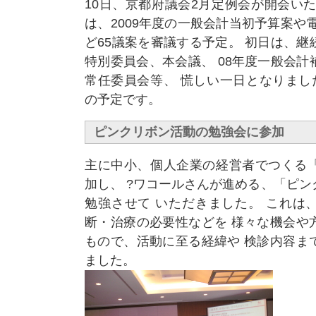
10日、京都府議会2月定例会が開会い
は、2009年度の一般会計当初予算案や
ど65議案を審議する予定。 初日は、
特別委員会、本会議、 08年度一般会
常任委員会等、 慌しい一日となりまし
の予定です。
ピンクリボン活動の勉強会に参加
主に中小、個人企業の経営者でつくる
加し、 ?ワコールさんが進める、「ピ
勉強させて いただきました。 これは
断・治療の必要性などを 様々な機会や
もので、活動に至る経緯や 検診内容ま
ました。