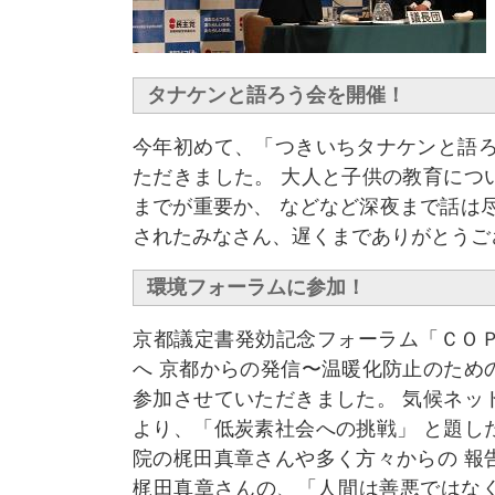
タナケンと語ろう会を開催！
今年初めて、「つきいちタナケンと語ろ
ただきました。 大人と子供の教育につ
までが重要か、 などなど深夜まで話は
されたみなさん、遅くまでありがとうご
環境フォーラムに参加！
京都議定書発効記念フォーラム「ＣＯＰ
へ 京都からの発信〜温暖化防止のため
参加させていただきました。 気候ネッ
より、「低炭素社会への挑戦」 と題し
院の梶田真章さんや多く方々からの 報
梶田真章さんの、「人間は善悪ではな