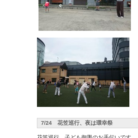
7/24 花笠巡行、夜は環幸祭
花笠巡行、子ども御輿のお手伝いです。