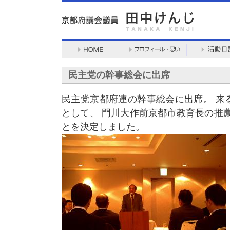
民主党の幹事総会に出席
民主党京都府連の幹事総会に出席。 来
として、 門川大作前京都市教育長の推
とを決定しました。