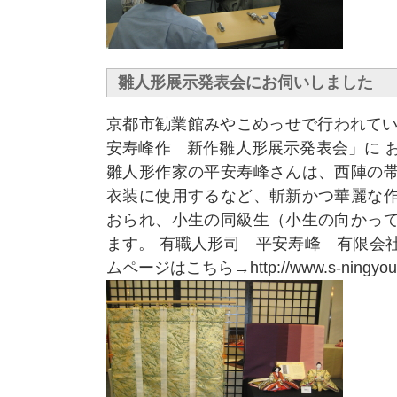
雛人形展示発表会にお伺いしました
京都市勧業館みやこめっせで行われてい
安寿峰作 新作雛人形展示発表会」に 
雛人形作家の平安寿峰さんは、西陣の帯
衣装に使用するなど、斬新かつ華麗な作
おられ、小生の同級生（小生の向かって
ます。 有職人形司 平安寿峰 有限会
ムページはこちら→http://www.s-ningyou.b