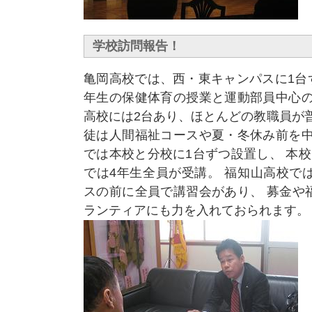
学校訪問報告！
亀岡高校では、西・東キャンパスに1台
年生の保健体育の授業と運動部員中心の
高校には2台あり、ほとんどの教職員が
徒は人間福祉コースや夏・冬休み前を中
では本校と分校に1台ずつ設置し、 本
では4年生全員が受講。 福知山高校で
スの前に全員で講習会があり、 募金や
ランティアにも力を入れておられます。