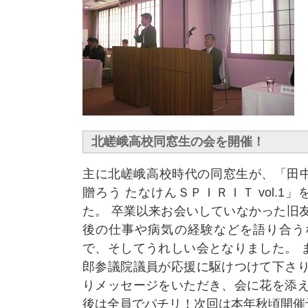
北嵯峨高校同窓生の会を開催！
主に北嵯峨高校時代の同窓生が、「田
贈ろう たなけんＳＰＩＲＩＴ vol.1
た。 卒業以来お会いしていなかった旧
後の仕事や病気の経験などを語り合う
で、そしてうれしい会となりました。 
郎参議院議員が応援に駆けつけて下さり
りメッセージをいただき、会に花を添え
後は全員でパチリ！次回は本年秋頃開催