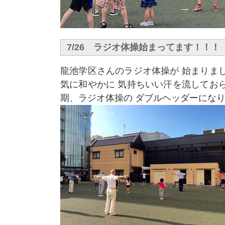
7/26 ラジオ体操始まってます！！！
龍池学区さんのラジオ体操が 始まりま
気に和やかに 気持ちいい汗を流してお
期、ラジオ体操の ダブルヘッダーにな