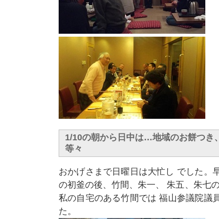
1/10の朝から日中は…地域のお餅つ
等々
おかげさまで日曜日は大忙し でした。
の初釜の後、竹間、朱一、 朱五、朱七
私の自宅のある竹間では 福山参議院議
た。