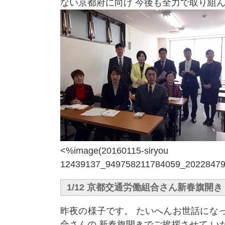
ない京都府に向け 今後も全力で取り組
<%image(20160115-siryou
12439137_949758211784059_202284791
1/12 京都交通労働組合さん新春旗開き
昨夜の様子です。 たいへんお世話にな
合さんの 新春旗開きでご挨拶させて い