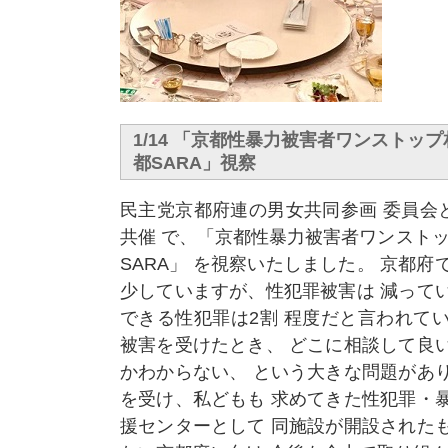
1/14 「京都性暴力被害者ワンストッ
都SARA」視察
民主党京都府連の男女共同参画 委員会
共催 で、「京都性暴力被害者ワンストッ
SARA」 を視察いたしました。 京都府
少していますが、性犯罪被害は 減って
できる性犯罪は2割 程度だと言われて
被害を受けたとき、 どこに相談して良
かわからない、 という大きな問題があ
を受け、私どもも 求めてきた性犯罪・
援センターとして 同施設が開設された