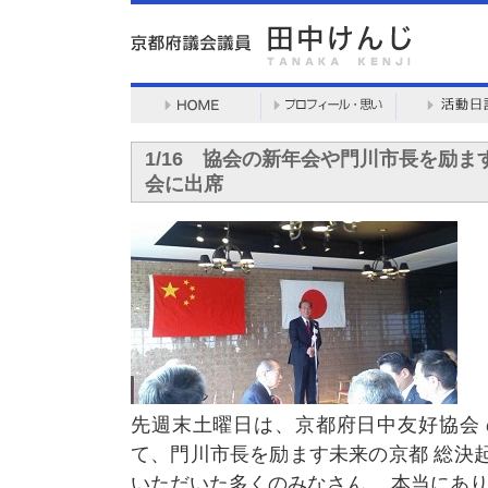
1/16 協会の新年会や門川市長を励
会に出席
先週末土曜日は、京都府日中友好協会 
て、門川市長を励ます未来の京都 総決
いただいた多くのみなさん、 本当にあ