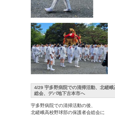
4/29 宇多野病院での清掃活動、北嵯
総会、デパ地下古本市へ
宇多野病院での清掃活動の後、
北嵯峨高校野球部の保護者会総会に