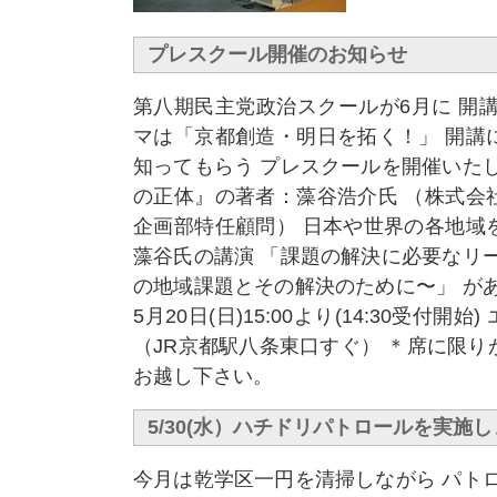
プレスクール開催のお知らせ
第八期民主党政治スクールが6月に 開
マは「京都創造・明日を拓く！」 開講
知ってもらう プレスクールを開催いた
の正体』の著者：藻谷浩介氏 （株式会
企画部特任顧問） 日本や世界の各地域
藻谷氏の講演 「課題の解決に必要なリ
の地域課題とその解決のために〜」 が
5月20日(日)15:00より(14:30受付開
（JR京都駅八条東口すぐ） ＊席に限
お越し下さい。
5/30(水）ハチドリパトロールを実施
今月は乾学区一円を清掃しながら パト