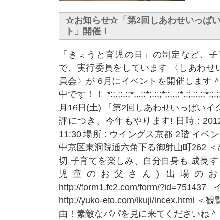
☆お知らせ☆「第2回しあわせいっぱ
ト」開催！
「きょうと育児の日」の制定など、子
で、実行委員をしています 〈しあわせ
員会〉が 6月にイベントを開催します
中です！！ *:;.;:,:;*,..;:*;.:,;*;:..,:*.:;.;:,:;*:;.;:,:;
月16日(土) 「第2回しあわせいっぱい
評につき、今年もやります! 日時 : 2012年
11:30 場所 : ウイングス京都 2
中京区東洞院通六角下る御射山町262 ＜
切 子育てを楽しみ、自分自身も 成長す
児童のお父さん) 出場の
http://form1.fc2.com/form/?i
http://yuko-eto.com/ikuji/index.
由！素敵なパパを見に来てくださいね