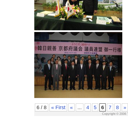
6 / 8
« First
«
...
4
5
6
7
8
»
Copyright © 2006 