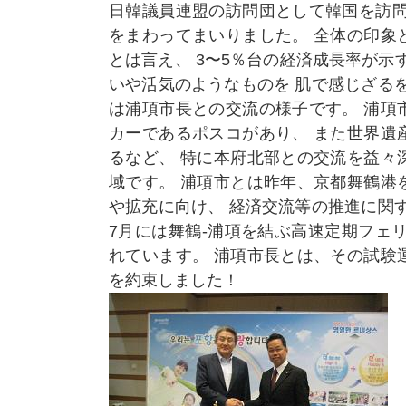
日韓議員連盟の訪問団として韓国を訪問
をまわってまいりました。 全体の印象
とは言え、 3〜5％台の経済成長率が示
いや活気のようなものを 肌で感じざる
は浦項市長との交流の様子です。 浦項
カーであるポスコがあり、 また世界遺
るなど、 特に本府北部との交流を益々
域です。 浦項市とは昨年、京都舞鶴港
や拡充に向け、 経済交流等の推進に関
7月には舞鶴-浦項を結ぶ高速定期フェ
れています。 浦項市長とは、その試験
を約束しました！