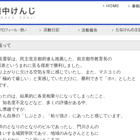
返って
選挙は、民主党京都府連も推薦した、前京都市教育長の
1票差というまれに見る僅差で勝利しました。
上がりに欠ける空気を常に感じていたし、また、マスコミの
「極めて厳しい」と実感していただけに、勝利できて「ホｯ」としたと
です。
たのは、結果的に各党相乗りになってしまったこと、
、知名度不足などなど、多くの評価がある中、
ん僭越ですが、
さん自身の「しぶとさ」「粘り強さ」にあったと感じています。
のとなりのとなりのビルであったし、門川さんの
まいする城巽学区であり、地域のみなさんとともに
となどから、ごく近いところで