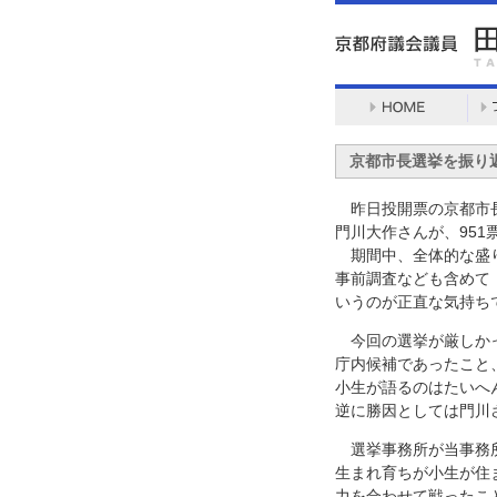
京都市長選挙を振り
昨日投開票の京都市長
門川大作さんが、95
期間中、全体的な盛り
事前調査なども含めて
いうのが正直な気持ち
今回の選挙が厳しかっ
庁内候補であったこと
小生が語るのはたいへ
逆に勝因としては門川
選挙事務所が当事務所
生まれ育ちが小生が住
力を合わせて戦ったこ