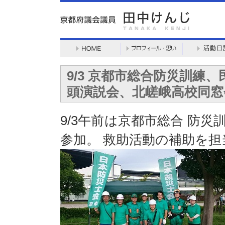
9/3 京都市総合防災訓練
頭演説会、北嵯峨高校同窓
9/3午前は京都市総合 防
参加。 救助活動の補助を