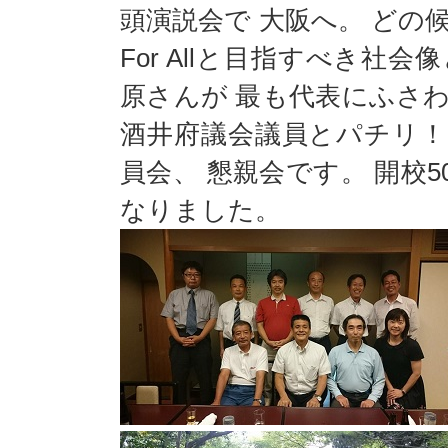
頭演説会で 大阪へ。 どの候
For Allと目指すべき社
原さんが 最も代表にふさ
酒井府議会議員とパチリ！
員会、 懇親会です。 開校
なりました。