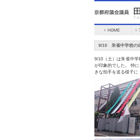
9/10 朱雀中学校
9/10（土）は朱雀中
が印象的でした。 特に
きな拍手を送る様子に