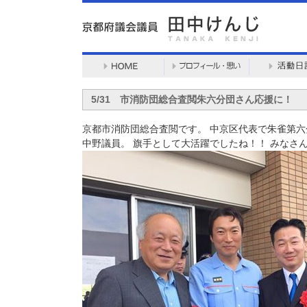
5/31 市消防団総合査閲朱六分団さん応援に！
京都市消防団総合査閲です。 中京区代表で朱雀第六
中野議員。 旗手として大活躍でしたね！！ みなさ