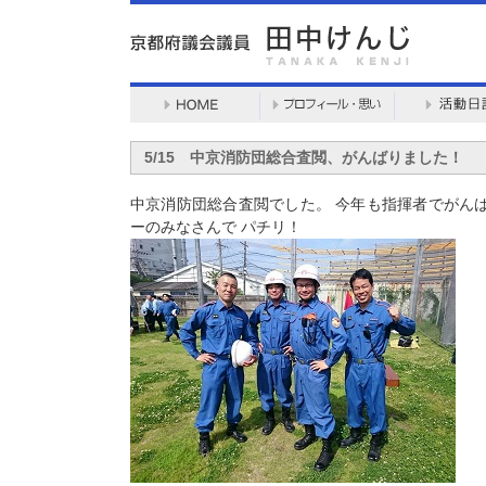
5/15 中京消防団総合査閲、がんばりました！
中京消防団総合査閲でした。 今年も指揮者でがん
ーのみなさんで パチリ！