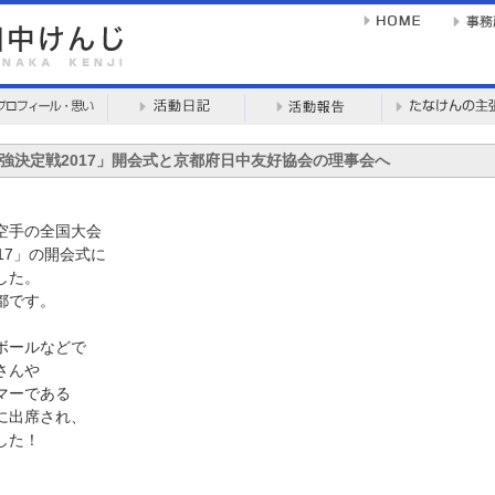
最強決定戦2017」開会式と京都府日中友好協会の理事会へ
空手の全国大会
17」の開会式に
した。
都です。
ボールなどで
さんや
マーである
に出席され、
した！