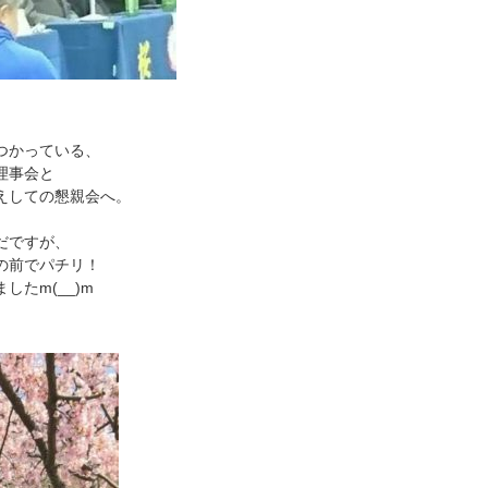
つかっている、
理事会と
えしての懇親会へ。
だですが、
の前でパチリ！
したm(__)m