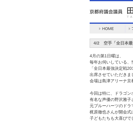
4/2 空手「全日本
4月の第1日曜は、
毎年お伺いしている、
「全日本最強決定戦20
出席させていただきま
会場は島津アリーナ京
今回は特に、ドラゴン
有名な声優の野沢雅子
元ブルーハーツのドラ
梶原徹也さんが開会式
子どもたちも大喜びで