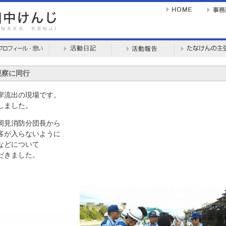
視察に同行
岸流出の現場です。
しました。
岡見消防分団長から
客が入らないように
などについて
だきました。