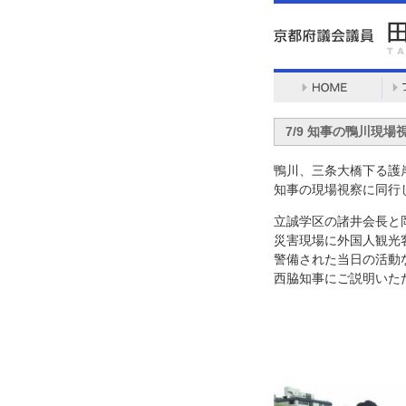
7/9 知事の鴨川現場
鴨川、三条大橋下る護
知事の現場視察に同行
立誠学区の諸井会長と
災害現場に外国人観光
警備された当日の活動
西脇知事にご説明いた