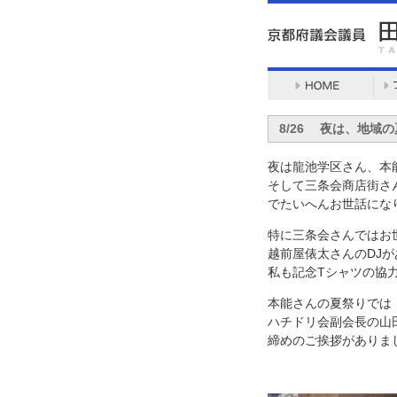
8/26 夜は、地域
夜は龍池学区さん、本
そして三条会商店街さ
でたいへんお世話にな
特に三条会さんではお
越前屋俵太さんのDJが
私も記念Tシャツの協
本能さんの夏祭りでは
ハチドリ会副会長の山
締めのご挨拶がありま