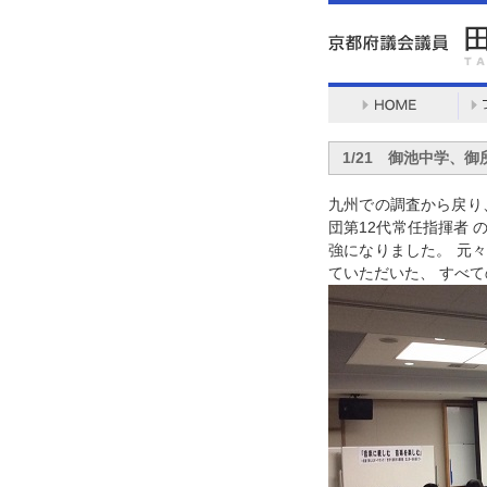
1/21 御池中学、
九州での調査から戻り
団第12代常任指揮者 
強になりました。 元
ていただいた、 すべ