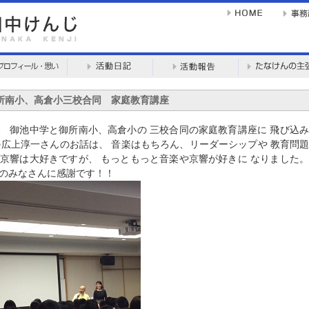
御所南小、高倉小三校合同 家庭教育講座
、 御池中学と御所南小、高倉小の 三校合同の家庭教育講座に 飛び込み
の広上淳一さんのお話は、 音楽はもちろん、リーダーシップや 教育問
々京響は大好きですが、 もっともっと音楽や京響が好きに なりました。
てのみなさんに感謝です！！