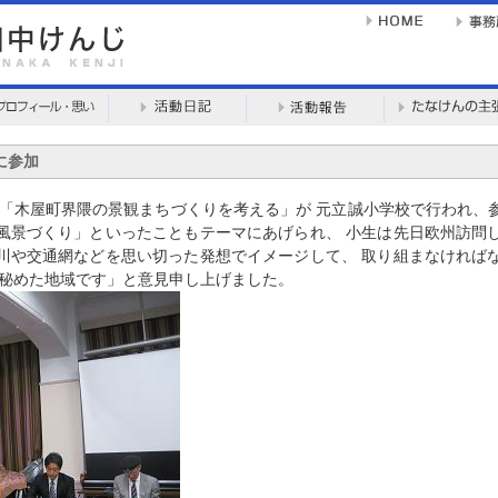
に参加
ナー「木屋町界隈の景観まちづくりを考える」が 元立誠小学校で行われ、
年の風景づくり」といったこともテーマにあげられ、 小生は先日欧州訪問
高瀬川や交通網などを思い切った発想でイメージして、 取り組まなければ
 秘めた地域です」と意見申し上げました。