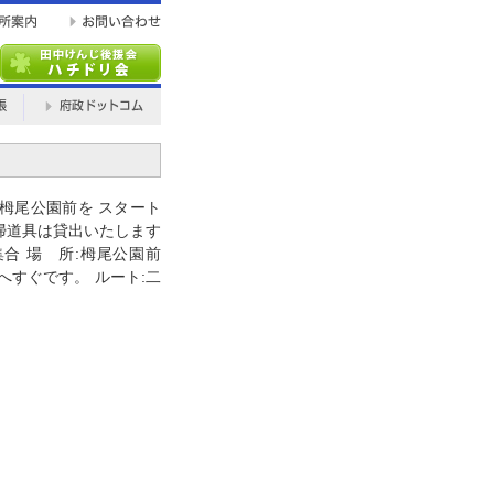
栂尾公園前を スタート
掃道具は貸出いたします
集合 場 所:栂尾公園前
すぐです。 ルート:二