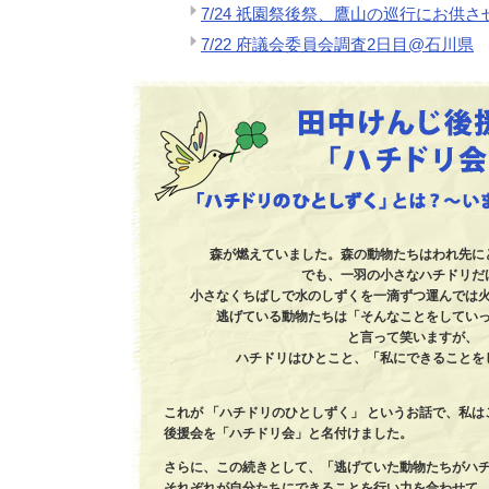
7/24 祇園祭後祭、鷹山の巡行にお供
7/22 府議会委員会調査2日目@石川県
森が燃えていました。森の動物たちはわれ先に
でも、一羽の小さなハチドリだ
小さなくちばしで水のしずくを一滴ずつ運んでは
逃げている動物たちは「そんなことをしてい
と言って笑いますが、
ハチドリはひとこと、「私にできることを
これが 「ハチドリのひとしずく」 というお話で、私
後援会を「ハチドリ会」と名付けました。
さらに、この続きとして、「逃げていた動物たちがハ
それぞれが自分たちにできることを行い力を合わせて