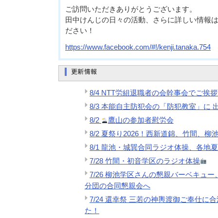
ご訪問いただきありがとうございます。
田中けんじの日々の活動、さらに詳しい情報は下記
ださい！
https://www.facebook.com/#!/kenji.tanaka.754
8/4 NTT労組退職者の会幹事会でご
8/3 本能自主防犯会の「防犯教室」に
8/2
鷹山の参加者慰労会
8/2 夏祭り2026！西新道錦、竹間、
8/1 龍池・城巽合同ラジオ体操、各地
7/28 竹間・初音学区のラジオ体操
7/26 柳池学区さんの懇親バーベキュ
分団の合同懇親会へ
7/24 還幸祭 三若の神輿渡御ご奉仕
た！